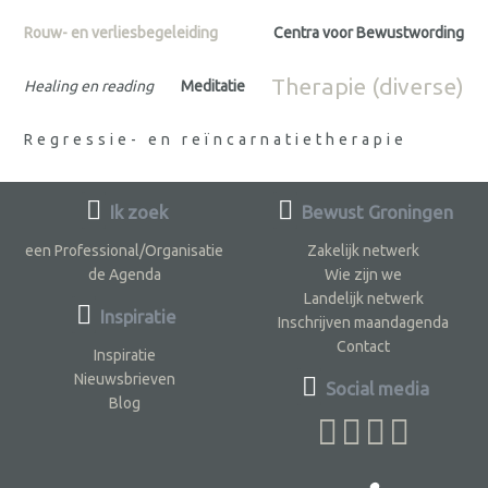
Rouw- en verliesbegeleiding
Centra voor Bewustwording
Therapie (diverse)
Healing en reading
Meditatie
Regressie- en reïncarnatietherapie
Ik zoek
Bewust Groningen
een Professional/Organisatie
Zakelijk netwerk
de Agenda
Wie zijn we
Landelijk netwerk
Inspiratie
Inschrijven maandagenda
Contact
Inspiratie
Nieuwsbrieven
Social media
Blog