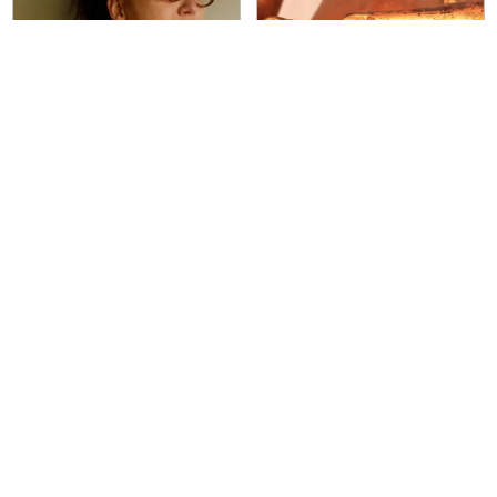
Therapie (diverse)
Opleiding en Training
Massage Handen, Praktijk voor
Aumm Instituut
Yogamassage & acupressuur
Aumm Instituut
Massage Handen, Thiase massage
Lieveren en Usquert
Groningen