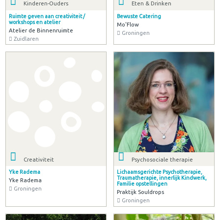
Kinderen-Ouders
Eten & Drinken
Ruimte geven aan creativiteit /
Bewuste Catering
workshops en atelier
Mo'Flow
Atelier de Binnenruimte
Groningen
Zuidlaren
Creativiteit
Psychosociale therapie
Yke Radema
Lichaamsgerichte Psychotherapie,
Traumatherapie, innerlijk Kindwerk,
Yke Radema
Familie opstellingen
Groningen
Praktijk Souldrops
Groningen