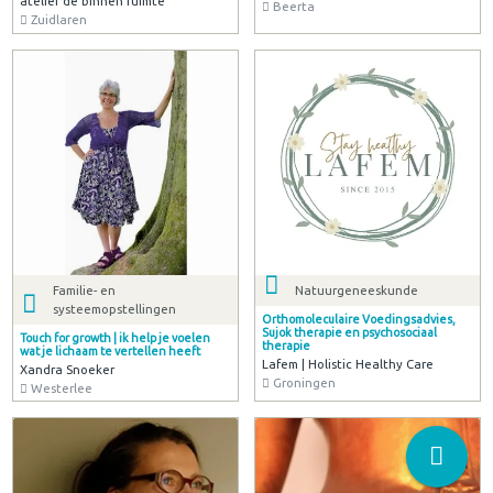
atelier de binnen ruimte
Beerta
Zuidlaren
Familie- en
Natuurgeneeskunde
systeemopstellingen
Orthomoleculaire Voedingsadvies,
Sujok therapie en psychosociaal
Touch for growth | ik help je voelen
therapie
wat je lichaam te vertellen heeft
Lafem | Holistic Healthy Care
Xandra Snoeker
Groningen
Westerlee