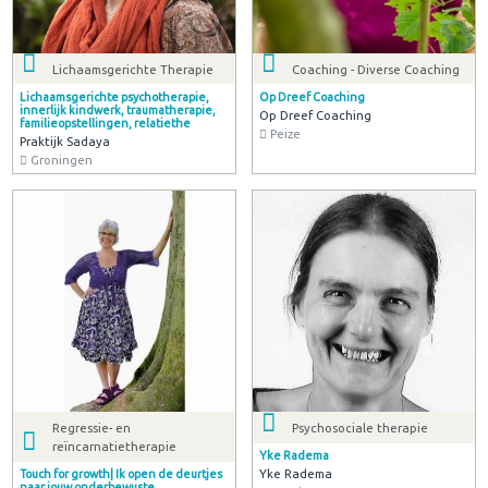
Lichaamsgerichte Therapie
Coaching - Diverse Coaching
Lichaamsgerichte psychotherapie,
Op Dreef Coaching
innerlijk kindwerk, traumatherapie,
Op Dreef Coaching
familieopstellingen, relatiethe
Peize
Praktijk Sadaya
Groningen
Regressie- en
Psychosociale therapie
reïncarnatietherapie
Yke Radema
Yke Radema
Touch for growth| Ik open de deurtjes
naar jouw onderbewuste