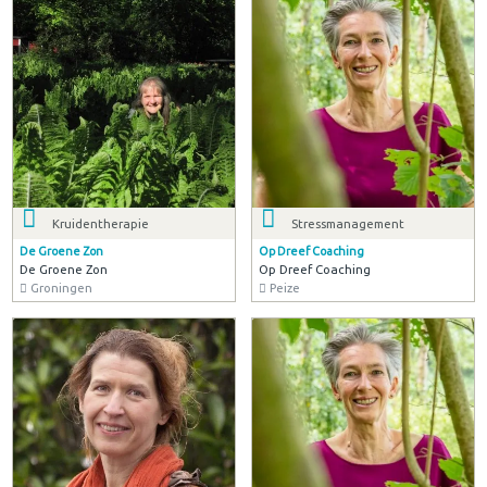
Kruidentherapie
Stressmanagement
De Groene Zon
Op Dreef Coaching
De Groene Zon
Op Dreef Coaching
Groningen
Peize