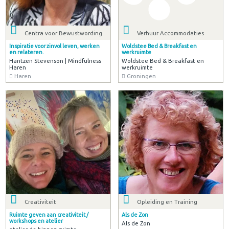
Centra voor Bewustwording
Verhuur Accommodaties
Inspiratie voor zinvol leven, werken
Woldstee Bed & Breakfast en
en relateren.
werkruimte
Hantzen Stevenson | Mindfulness
Woldstee Bed & Breakfast en
Haren
werkruimte
Haren
Groningen
Creativiteit
Opleiding en Training
Ruimte geven aan creativiteit /
Als de Zon
workshops en atelier
Als de Zon