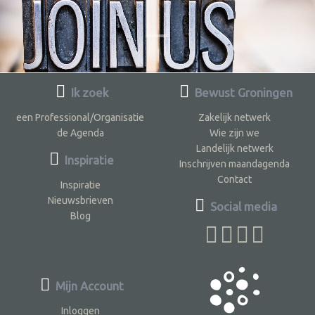
Ik zoek
Bewust Groningen
een Professional/Organisatie
Zakelijk netwerk
de Agenda
Wie zijn we
Landelijk netwerk
Inspiratie
Inschrijven maandagenda
Contact
Inspiratie
Nieuwsbrieven
Social media
Blog
Mijn Account
Inloggen