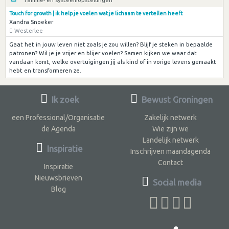
Touch for growth | ik help je voelen wat je lichaam te vertellen heeft
Xandra Snoeker
Westerlee
Gaat het in jouw leven niet zoals je zou willen? Blijf je steken in bepaalde
patronen? Wil je je vrijer en blijer voelen? Samen kijken we waar dat
vandaan komt, welke overtuigingen jij als kind of in vorige levens gemaakt
hebt en transformeren ze.
Ik zoek
Bewust Groningen
een Professional/Organisatie
Zakelijk netwerk
de Agenda
Wie zijn we
Landelijk netwerk
Inspiratie
Inschrijven maandagenda
Contact
Inspiratie
Nieuwsbrieven
Social media
Blog