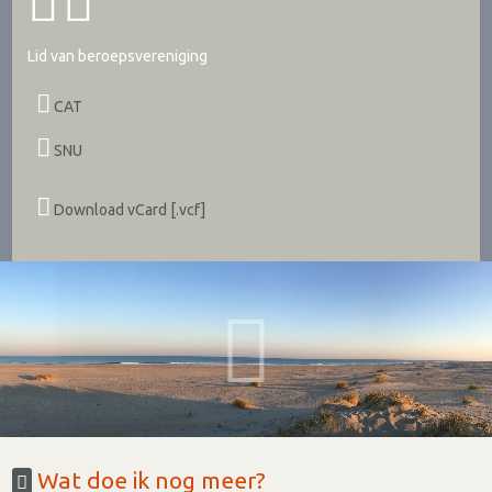
Lid van beroepsvereniging
CAT
SNU
Download vCard [.vcf]
Wat doe ik nog meer?