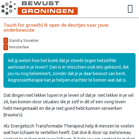
Touch for growth| Ik open de deurtjes naar jouw
onderbewuste
Xandra Snoeker
Westerlee
Wil jij weten hoe het komt dat je steeds tegen hetzelfde
aanloopt in je leven? Dan is er misschien ooit iets gebeurd, dat
jou nu nog belemmert, zonder dat je je daar bewust van bent.
Regressietherapie kan je helpen erachter te komen wat dat is.
Dat dingen niet lekker lopen in je leven of dat je niet lekker in je vel
zit, kan komen door situaties die je zelf in dit of een vorig leven
hebt meegemaakt en die je niet goed hebt kunnen verwerken
(trauma’s).
Als Energetisch Transformatie Therapeut help ik mensen te voelen
wat hun lichaam te vertellen heeft. Dat doe ik door op zielsniveau
contact te maken met jouw lichaam. Ik help jou om contact te maken