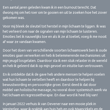
Een aantal jaren geleden kwam ik in een burnout terecht. Dat
dwong mij om het roer om te gooien en uit te zoeken hoe het zover
gekomen was.
Voor mij bleek de sleutel tot herstel in mijn lichaam te liggen. Ik was
het verleerd om naar de signalen van mijn lichaam te luisteren.
Emoties liet ik nauwelijks toe en als ik ze al toeliet, voeg ik me nooit
af waar ze vandaan kwamen.
Door het doen van verschillende soorten lichaamswerk ben ik oude
emoties gaan verwerken en heb ik belemmerende mechanismes uit
mijn jeugd losgelaten. Daardoor sta ik een stuk relaxter in de wereld
en heb ik geleerd dat ik op mijn gevoel en intuïtie kan vertrouwen.
En ik ontdekte dat ik de gave heb andere mensen te helpen voelen
wat hun lichaam te vertellen heeft en daardoor te helpen bij
bewustwording en persoonlijke groei. Eerst deed ik dat door
middel van holistische massage, nu vooral door systemisch werk via
het lichaam en regressietherapie. En daar word ik heel blij van!
In januari 2022 verhuis ik van Devener naar een mooie plek in
Westerlee, waar ik praktijk aan huis heb en ook Maancirkels en de