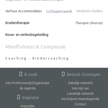
Lichaamswerk
Verhuur Accommodaties
Kinderen-Ouders
Kruidentherapie
Therapie (diverse)
Rouw- en verliesbegeleiding
Mindfulness & Compassie
Coaching - Kindercoaching
Ik zoek
Bewust Groningen
een Professional/Organisatie
Zakelijk netwerk
de Agenda
Wie zijn we
Landelijk netwerk
Inspiratie
Inschrijven maandagenda
Contact
Inspiratie