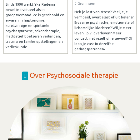
Groningen
Sinds 1990 werkt Yke Radema
zowel individueel als in
Heb je last van stress? Voel je je
groepsverband. Ze is geschoold en
vermoeid, overbelast of uit balans?
ervaren in haptonomie,
Ervaar je psychische, emotionele of
kunstzinnige en spirituele
lichamelijke klachten? Wil je meer
psychosynthese, tekentherapie,
leven i.p.v. overleven? Meer
meditatief boetseren verlangen,
contact met jezelf of je gevoel? Of
trauma en familie opstellingen en
loop je vast in dezelfde
verlieskunde.
gedragspatronen?
Over Psychosociale therapie