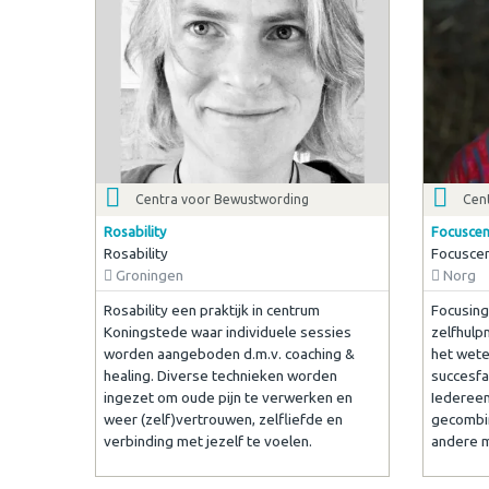
Centra voor Bewustwording
Cen
Rosability
Focuscen
Rosability
Focuscen
Groningen
Norg
Rosability een praktijk in centrum
Focusing
Koningstede waar individuele sessies
zelfhulp
worden aangeboden d.m.v. coaching &
het wete
healing. Diverse technieken worden
succesfa
ingezet om oude pijn te verwerken en
Iedereen
weer (zelf)vertrouwen, zelfliefde en
gecombin
verbinding met jezelf te voelen.
andere m