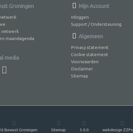
st Groningen
Mijn Account
 netwerk
Inloggen
 we
Support / Ondersteuning
k netwerk
Algemeen
jven maandagenda
Privacy statement
Cookie statement
al media
Voorwaarden
Disclaimer
Sitemap
6 Bewust Groningen
Sitemap
5.0.0
webdesign ZZPs