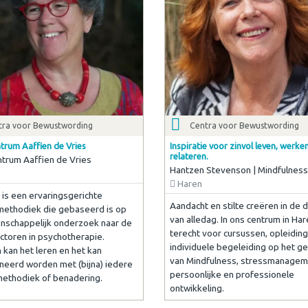
tra voor Bewustwording
Centra voor Bewustwording
trum Aaffien de Vries
Inspiratie voor zinvol leven, werke
relateren.
trum Aaffien de Vries
Hantzen Stevenson | Mindfulness
Haren
 is een ervaringsgerichte
Aandacht en stilte creëren in de 
methodiek die gebaseerd is op
van alledag. In ons centrum in Har
nschappelijk onderzoek naar de
terecht voor cursussen, opleiding
ctoren in psychotherapie.
individuele begeleiding op het g
 kan het leren en het kan
van Mindfulness, stressmanagem
eerd worden met (bijna) iedere
persoonlijke en professionele
ethodiek of benadering.
ontwikkeling.