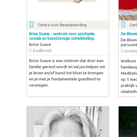
Centra voor Bewustwording
Cen
Brise Suave - centrum voor spirituele,
De Bloei
sociale en kunstzinnige ontwikkeling
De Bloei
Brise Suave
persoonl
Zuidbroek
Gronin
Brise Suave is een centrum dat door een
Welkom 
familie gerund wordt en wil jou helpen om
Familieop
je leven en/of kunst tot bloei te brengen
Meditatie
en je met je fundamentele goedheid te
op 't wa
verenigen.
praktijk
relatieth