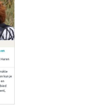
n en
 Haren
drukte
en kun je
 en
ebied
ent,