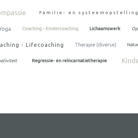
ompassie
Familie- en systeemopstellin
Yoga
Coaching - Kindercoaching
Lichaamswerk
Opl
aching - Lifecoaching
Therapie (diverse)
Natu
Kind
ativiteit
Regressie- en reïncarnatietherapie