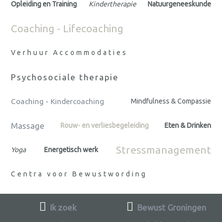
Opleiding en Training
Kindertherapie
Natuurgeneeskunde
Coaching - Lifecoaching
Verhuur Accommodaties
Psychosociale therapie
Coaching - Kindercoaching
Mindfulness & Compassie
Massage
Rouw- en verliesbegeleiding
Eten & Drinken
Stressmanagement
Yoga
Energetisch werk
Centra voor Bewustwording
Ik zoek
Bewust Groningen