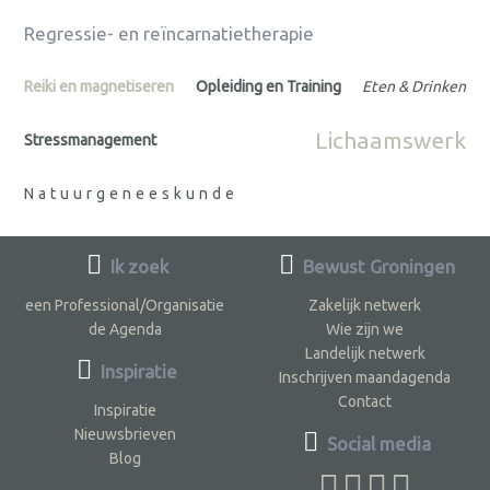
Regressie- en reïncarnatietherapie
Reiki en magnetiseren
Opleiding en Training
Eten & Drinken
Lichaamswerk
Stressmanagement
Natuurgeneeskunde
Ik zoek
Bewust Groningen
een Professional/Organisatie
Zakelijk netwerk
de Agenda
Wie zijn we
Landelijk netwerk
Inspiratie
Inschrijven maandagenda
Contact
Inspiratie
Nieuwsbrieven
Social media
Blog