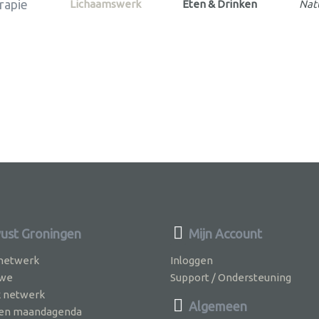
rapie
Lichaamswerk
Eten & Drinken
Nat
st Groningen
Mijn Account
 netwerk
Inloggen
 we
Support / Ondersteuning
k netwerk
Algemeen
jven maandagenda