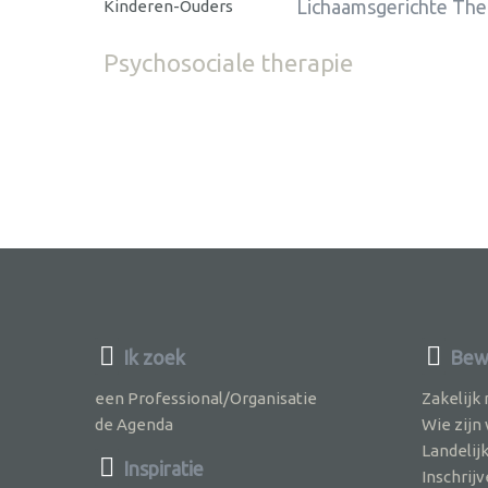
Lichaamsgerichte The
Kinderen-Ouders
Psychosociale therapie
Ik zoek
Bewu
een Professional/Organisatie
Zakelijk
de Agenda
Wie zijn
Landelij
Inspiratie
Inschri