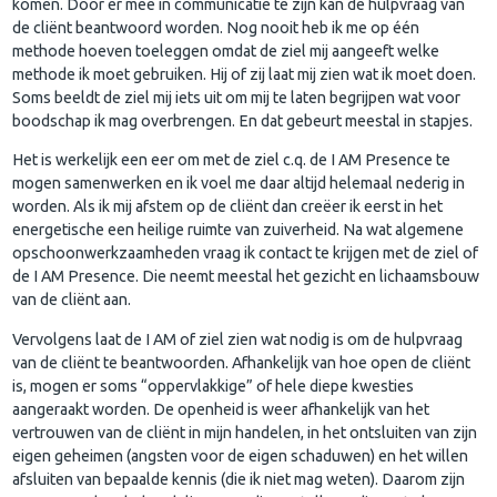
komen. Door er mee in communicatie te zijn kan de hulpvraag van
de cliënt beantwoord worden. Nog nooit heb ik me op één
methode hoeven toeleggen omdat de ziel mij aangeeft welke
methode ik moet gebruiken. Hij of zij laat mij zien wat ik moet doen.
Soms beeldt de ziel mij iets uit om mij te laten begrijpen wat voor
boodschap ik mag overbrengen. En dat gebeurt meestal in stapjes.
Het is werkelijk een eer om met de ziel c.q. de I AM Presence te
mogen samenwerken en ik voel me daar altijd helemaal nederig in
worden. Als ik mij afstem op de cliënt dan creëer ik eerst in het
energetische een heilige ruimte van zuiverheid. Na wat algemene
opschoonwerkzaamheden vraag ik contact te krijgen met de ziel of
de I AM Presence. Die neemt meestal het gezicht en lichaamsbouw
van de cliënt aan.
Vervolgens laat de I AM of ziel zien wat nodig is om de hulpvraag
van de cliënt te beantwoorden. Afhankelijk van hoe open de cliënt
is, mogen er soms “oppervlakkige” of hele diepe kwesties
aangeraakt worden. De openheid is weer afhankelijk van het
vertrouwen van de cliënt in mijn handelen, in het ontsluiten van zijn
eigen geheimen (angsten voor de eigen schaduwen) en het willen
afsluiten van bepaalde kennis (die ik niet mag weten). Daarom zijn